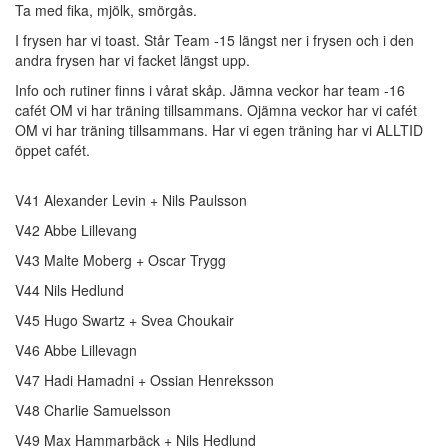
Ta med fika, mjölk, smörgås.
I frysen har vi toast. Står Team -15 längst ner i frysen och i den
andra frysen har vi facket längst upp.
Info
och rutiner finns i vårat skåp. Jämna veckor har team -16
cafét OM vi har träning tillsammans. Ojämna veckor har vi cafét
OM vi har träning tillsammans. Har vi egen träning har vi ALLTID
öppet cafét.
V41 Alexander Levin + Nils Paulsson
V42 Abbe Lillevang
V43 Malte Moberg + Oscar Trygg
V44 Nils Hedlund
V45 Hugo Swartz + Svea Choukair
V46 Abbe Lillevagn
V47 Hadi Hamadni + Ossian Henreksson
V48 Charlie Samuelsson
V49 Max Hammarbäck + Nils Hedlund