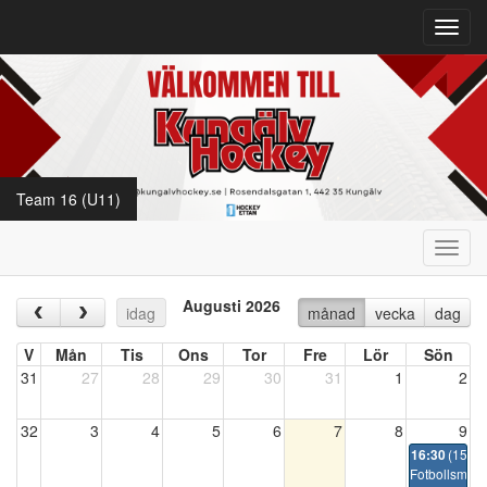
Toggl
navig
Team 16 (U11)
Toggl
navig
Augusti 2026
‹
›
idag
månad
vecka
dag
V
Mån
Tis
Ons
Tor
Fre
Lör
Sön
31
27
28
29
30
31
1
2
32
3
4
5
6
7
8
9
(15:30
16:30
Fotbollsmatc