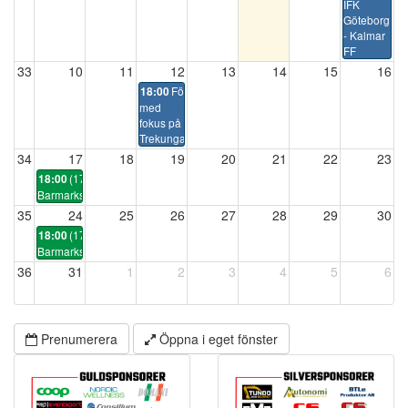
IFK
Göteborg
- Kalmar
FF
33
10
11
12
13
14
15
16
Föräldramöte
18:00
med
fokus på
Trekungacupen
34
17
18
19
20
21
22
23
(17:50)
18:00
Barmarksträning/lek
35
24
25
26
27
28
29
30
(17:50)
18:00
Barmarksträning/lek
36
31
1
2
3
4
5
6
Prenumerera
Öppna i eget fönster