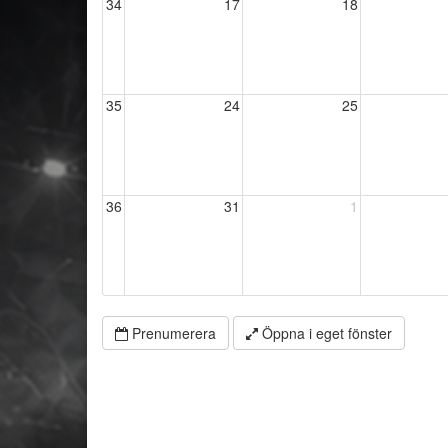
34
17
18
35
24
25
36
31
1
Prenumerera
Öppna i eget fönster