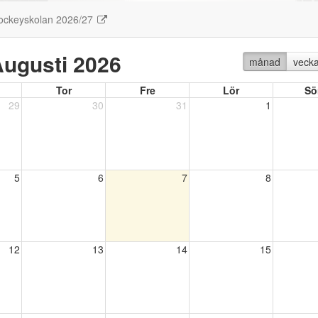
ockeyskolan 2026/27
ugusti 2026
månad
veck
Tor
Fre
Lör
Sö
29
30
31
1
5
6
7
8
12
13
14
15