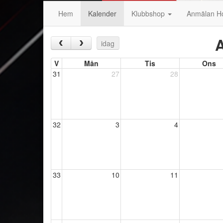
Hem
Kalender
Klubbshop
Anmälan H
A
‹
›
idag
V
Mån
Tis
Ons
31
27
28
32
3
4
33
10
11