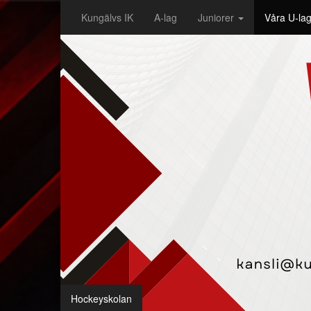
Kungälvs IK
A-lag
Juniorer
Våra U-la
Hockeyskolan