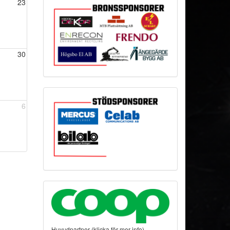
23
30
6
Huvudpartner (klicka för mer info)