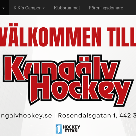
g
KIK´s Camper
Klubbrummet
Föreningsdomare