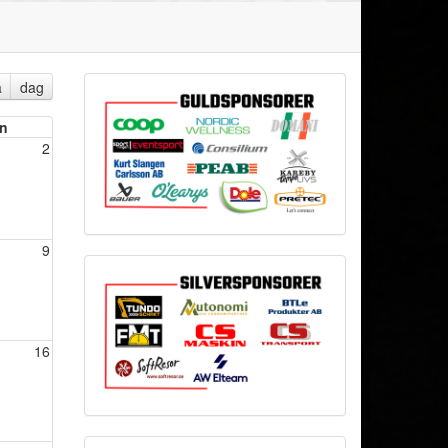
a
dag
n
2
9
16