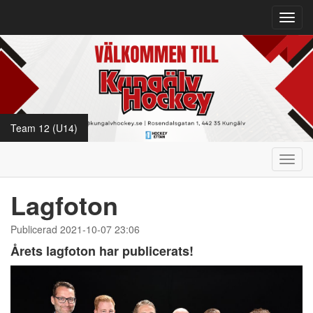
Toggl
navig
Team 12 (U14)
Toggl
navig
Lagfoton
Publicerad 2021-10-07 23:06
Årets lagfoton har publicerats!