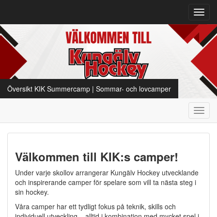
Toggl
navig
Översikt KIK Summercamp | Sommar- och lovcamper
Toggl
navig
Välkommen till KIK:s camper!
Under varje skollov arrangerar Kungälv Hockey utvecklande
och inspirerande camper för spelare som vill ta nästa steg i
sin hockey.
Våra camper har ett tydligt fokus på teknik, skills och
individuell utveckling – alltid i kombination med mycket spel i