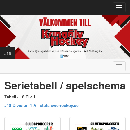
Toggl
navig
J18
Toggl
navig
Serietabell / spelschema
Tabell J18 Div 1
J18 Division 1 A | stats.swehockey.se