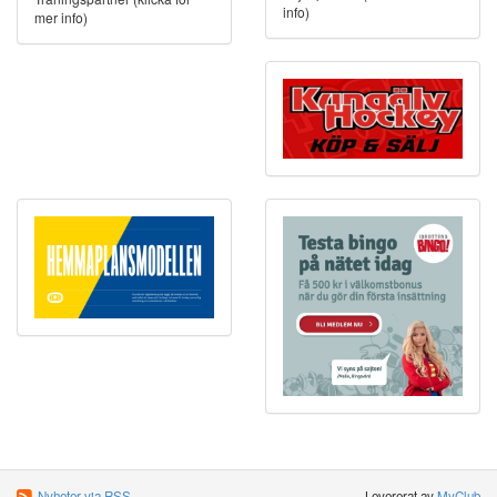
info)
mer info)
Nyheter via RSS
Levererat av
MyClub