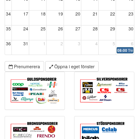
34
17
18
19
20
21
22
23
35
24
25
26
27
28
29
30
36
31
1
2
3
4
5
6
Treku
08:00
Prenumerera
Öppna i eget fönster