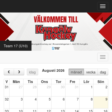
Toggl
navig
Team 17 (U10)
Toggl
navig
Augusti 2026
‹
›
idag
månad
vecka
dag
V
Mån
Tis
Ons
Tor
Fre
Lör
Sön
31
27
28
29
30
31
1
2
32
3
4
5
6
7
8
9
33
10
11
12
13
14
15
16