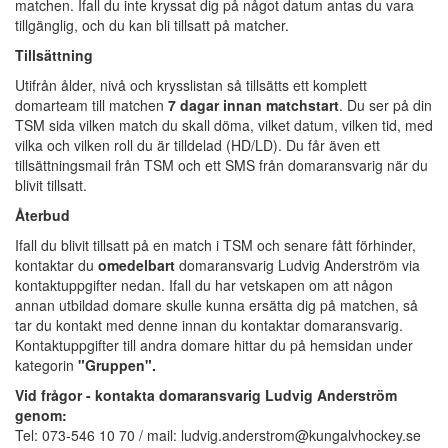
matchen. Ifall du inte kryssat dig på något datum antas du vara
tillgänglig, och du kan bli tillsatt på matcher.
Tillsättning
Utifrån ålder, nivå och krysslistan så tillsätts ett komplett
domarteam till matchen
7 dagar innan matchstart
. Du ser på din
TSM sida vilken match du skall döma, vilket datum, vilken tid, med
vilka och vilken roll du är tilldelad (HD/LD). Du får även ett
tillsättningsmail från TSM och ett SMS från domaransvarig när du
blivit tillsatt.
Återbud
Ifall du blivit tillsatt på en match i TSM och senare fått förhinder,
kontaktar du
omedelbart
domaransvarig Ludvig Anderström via
kontaktuppgifter nedan. Ifall du har vetskapen om att någon
annan utbildad domare skulle kunna ersätta dig på matchen, så
tar du kontakt med denne innan du kontaktar domaransvarig.
Kontaktuppgifter till andra domare hittar du på hemsidan under
kategorin
"Gruppen".
Vid frågor - kontakta domaransvarig Ludvig Anderström
genom:
Tel: 073-546 10 70 / mail: ludvig.anderstrom@kungalvhockey.se