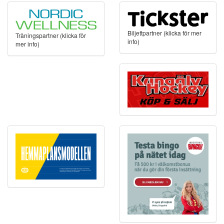
Biljettpartner (klicka för mer
Träningspartner (klicka för
info)
mer info)